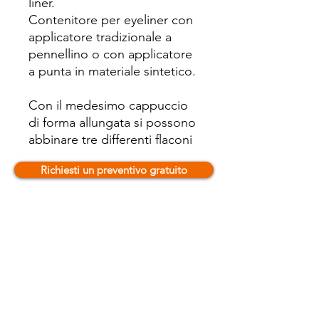
liner.
Contenitore per eyeliner con
applicatore tradizionale a
pennellino o con applicatore
a punta in materiale sintetico.
Con il medesimo cappuccio
di forma allungata si possono
abbinare tre differenti flaconi
con contenuto di 5 ml
Richiesti un preventivo gratuito
ciascuno.
I flaconi possono essere di
colore trasparente o nero ed
eventuali decorazioni sono
possibili per uno spazio
ridotto ed in tampografia.