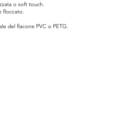
zzata o soft touch.
e floccato.
ale del flacone PVC o PETG.
zione a caldo o in
fia.
tativo minimo 10.000 pz.