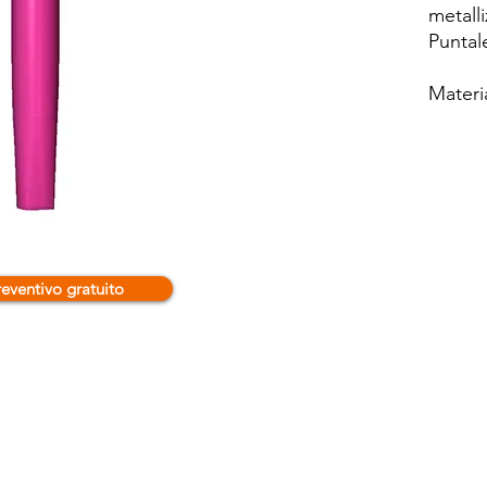
metalli
Puntal
Materi
Decora
serigra
Quanti
reventivo gratuito