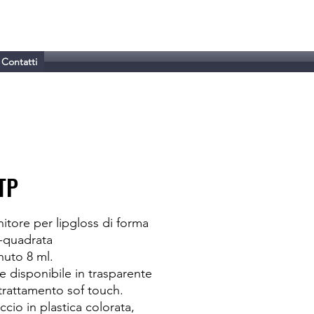
Contatti
TP
itore per lipgloss di forma
-quadrata
uto 8 ml.
e disponibile in trasparente
trattamento sof touch.
cio in plastica colorata,