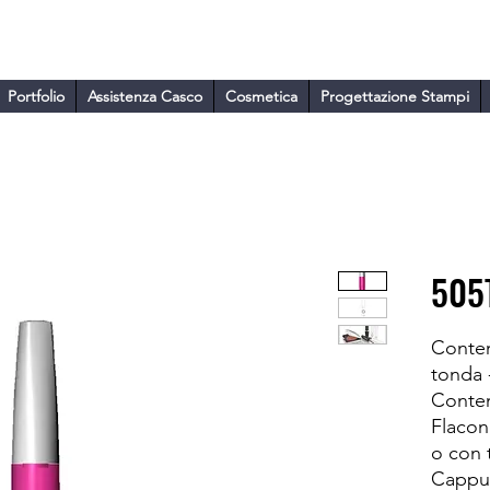
ARA
Portfolio
Assistenza Casco
Cosmetica
Progettazione Stampi
505
Conten
tonda 
Conten
Flacon
o con 
Cappuc