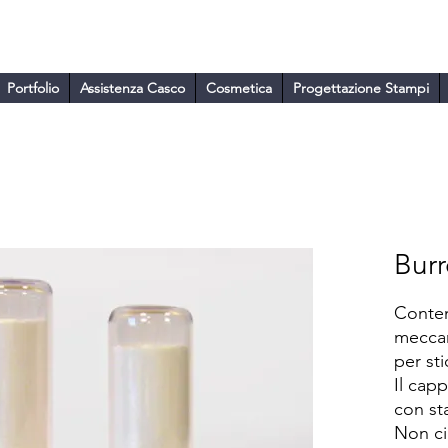
ARA
Portfolio
Assistenza Casco
Cosmetica
Progettazione Stampi
Bur
Conten
meccan
per sti
Il cap
con st
Non ci 